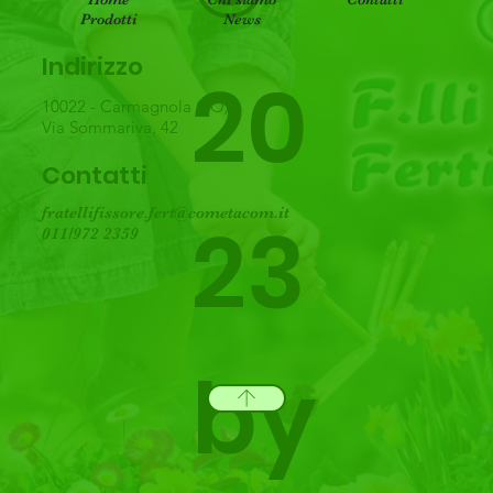
Prodotti
News
Indirizzo
20
10022 - Carmagnola (TO)
Via Sommariva, 42
Contatti
fratellifissore.fert@cometacom.it
23
011/972 2359
by