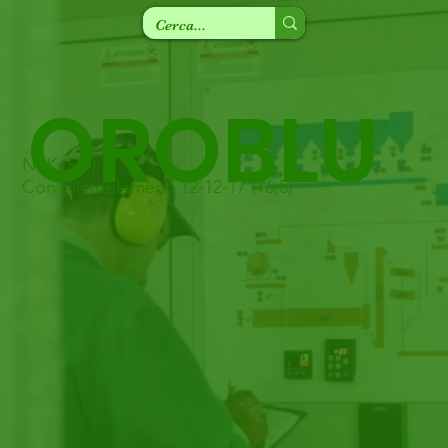
OROBLU
NPK (SO)
Con microelementi 12-12-17 (16,5)