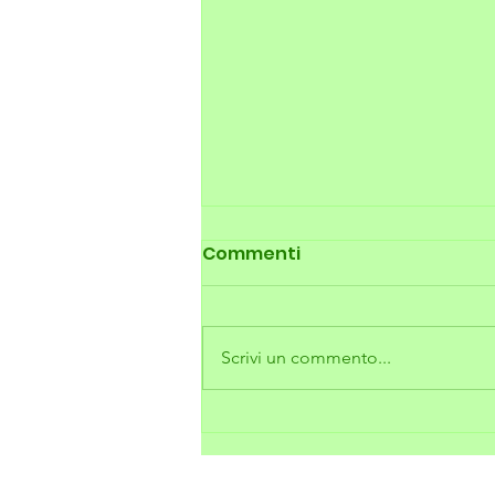
Commenti
Scrivi un commento...
🌱 È ARRIVATO NUTRE BIO:
IL NUOVO CONCIME
BIOLOGICO AD ALTA