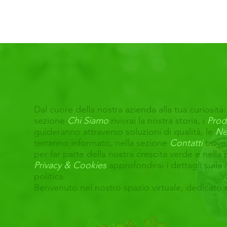
TITOLAZIONE! 🌿✨
Dal cuore della nostra azienda alla tua curiosità:
sezione
Chi Siamo
rivivrai la nostra storia, i
Prod
guideranno attraverso soluzioni di qualità, le
Ne
terranno informato, nella sezione
Contatti
trove
per far parte della nostra crescita verde e nella
Privacy & Cookies
approfondirai i dettagli sulla 
politica.
Benvenuto nel nostro spazio virtuale, dedicato 