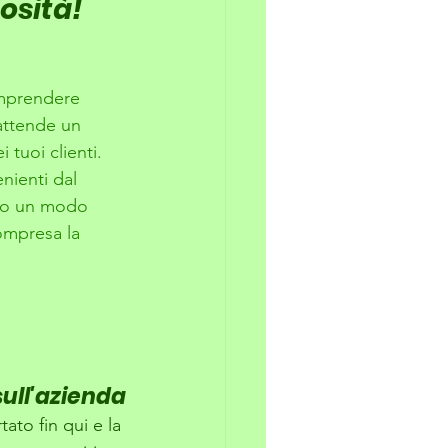
osità! 
omprendere 
 attende un 
 tuoi clienti.
nienti dal 
amo un modo 
compresa la 
ull'azienda
ato fin qui e la 