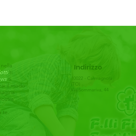
fertilizzanti di settembre
ass
 nella
Indirizzo
otti
ti
10022 - Carmagnola
ws
ti
(TO)
rai il modo
Via Sommariva, 44
 pagina
nostra
a te.