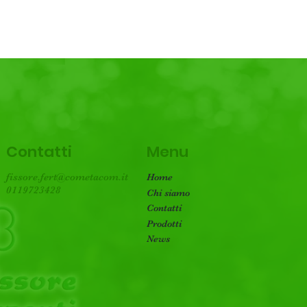
enza
Menu
Contatti
fissore.fert@cometacom.it
Home
0119723428
Chi siamo
Contatti
Prodotti
News