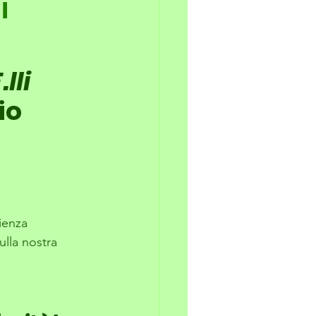
i
.lli 
io 
rienza 
lla nostra 