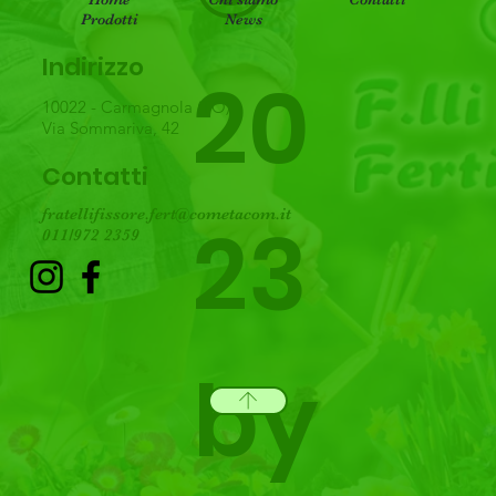
Prodotti
News
Indirizzo
20
10022 - Carmagnola (TO)
Via Sommariva, 42
Contatti
fratellifissore.fert@cometacom.it
23
011/972 2359
by