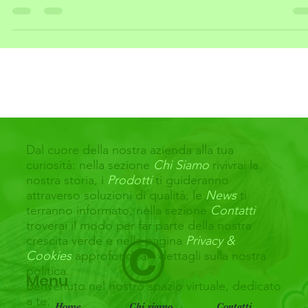
Flora". Questo substrato professionale è la risposta alle tue...
Dal cuore della nostra azienda alla tua
curiosità: nella sezione
Chi Siamo
rivivrai la
nostra storia, i
Prodotti
ti guideranno
attraverso soluzioni di qualità, le
News
ti
terranno informato, nella sezione
Contatti
troverai il modo per far parte della nostra
©
crescita verde e nella pagina
Privacy &
Cookies
approfondirai i dettagli sulla nostra
politica.