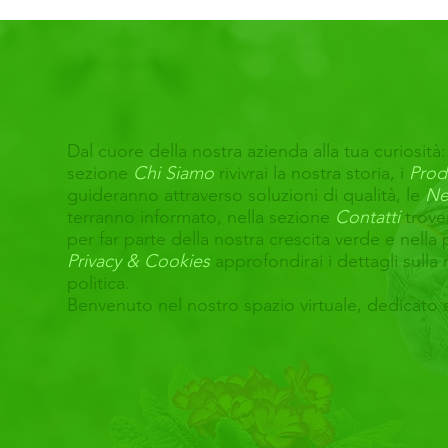
Dal cuore della nostra azienda alla tua curiosità:
sezione
Chi Siamo
rivivrai la nostra storia, i
Prod
guideranno attraverso soluzioni di qualità, le
Ne
terranno informato, nella sezione
Contatti
trove
per far parte della nostra crescita verde e nella
Privacy & Cookies
approfondirai i dettagli sulla 
politica.
Benvenuto nel nostro spazio virtuale, dedicato 