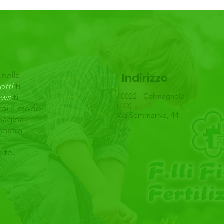
 nella
Indirizzo
otti
ti
10022 - Carmagnola
ws
ti
(TO)
rai il modo
Via Sommariva, 44
 pagina
nostra
a te.