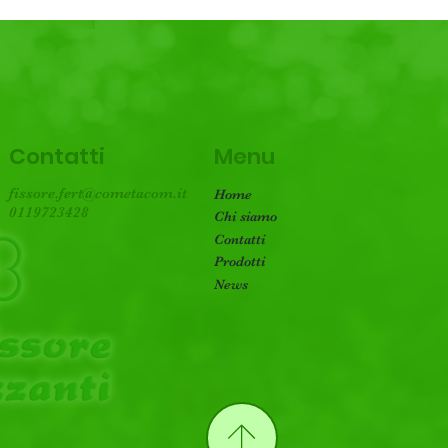
Menu
Contatti
fissore.fert@cometacom.it
Home
0119723428
Chi siamo
Contatti
Prodotti
News