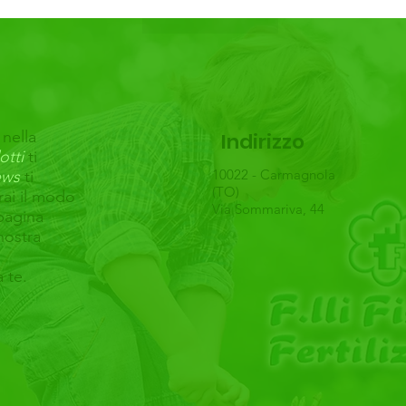
 nella
Indirizzo
otti
ti
10022 - Carmagnola
ws
ti
(TO)
rai il modo
Via Sommariva, 44
 pagina
nostra
a te.