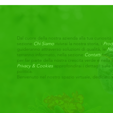
Dal cuore della nostra azienda alla tua curiosità:
sezione
Chi Siamo
rivivrai la nostra storia, i
Prod
guideranno attraverso soluzioni di qualità, le
Ne
terranno informato, nella sezione
Contatti
trove
per far parte della nostra crescita verde e nella
Privacy & Cookies
approfondirai i dettagli sulla 
politica.
Benvenuto nel nostro spazio virtuale, dedicato 