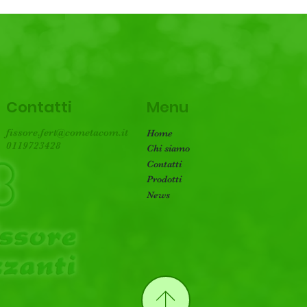
Menu
Contatti
fissore.fert@cometacom.it
Home
0119723428
Chi siamo
Contatti
Prodotti
News