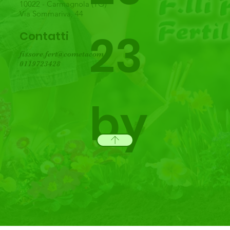
10022 - Carmagnola (TO)
Via Sommariva, 44
23
Contatti
fissore.fert@cometacom.it
0119723428
by