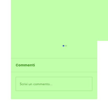
Commenti
Scrivi un commento...
Sintonizzati con il verde: rimani