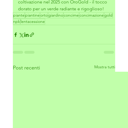
coltivazione nel 2025 con OroGold - il tocco 
dorato per un verde radiante e rigoglioso!
piante
piantine
orto
giardino
concime
concimazione
gold
npk
lentacessione
Mostra tutti
Post recenti