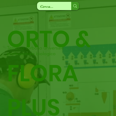
ORTO &
Terriccio torboso universale
professionale biologico
FLORA
PLUS