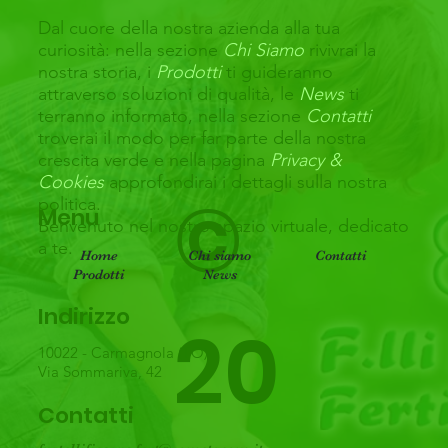
Dal cuore della nostra azienda alla tua
curiosità: nella sezione
Chi Siamo
rivivrai la
nostra storia, i
Prodotti
ti guideranno
attraverso soluzioni di qualità, le
News
ti
terranno informato, nella sezione
Contatti
troverai il modo per far parte della nostra
crescita verde e nella pagina
Privacy &
Cookies
approfondirai i dettagli sulla nostra
©
politica.
Menu
Benvenuto nel nostro spazio virtuale, dedicato
a te.
Home
Chi siamo
Contatti
Prodotti
News
Indirizzo
20
10022 - Carmagnola (TO)
Via Sommariva, 42
Contatti