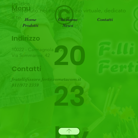
©
politica.
Menu
Benvenuto nel nostro spazio virtuale, dedicato
a te.
Home
Chi siamo
Contatti
Prodotti
News
Indirizzo
20
10022 - Carmagnola (TO)
Via Sommariva, 42
Contatti
fratellifissore.fert@cometacom.it
23
011/972 2359
by