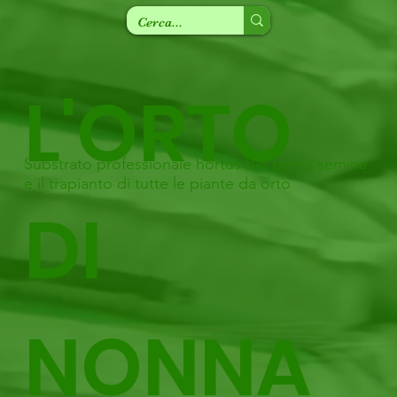
L'ORTO
Substrato professionale hortus bio per la semina
e il trapianto di tutte le piante da orto
DI
NONNA