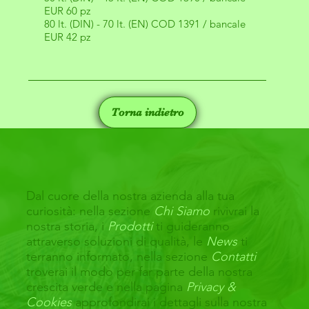
EUR 60 pz
80 lt. (DIN) - 70 lt. (EN) COD 1391 / bancale
EUR 42 pz
Torna indietro
Dal cuore della nostra azienda alla tua
curiosità: nella sezione
Chi Siamo
rivivrai la
nostra storia, i
Prodotti
ti guideranno
attraverso soluzioni di qualità, le
News
ti
terranno informato, nella sezione
Contatti
troverai il modo per far parte della nostra
crescita verde e nella pagina
Privacy &
Cookies
approfondirai i dettagli sulla nostra